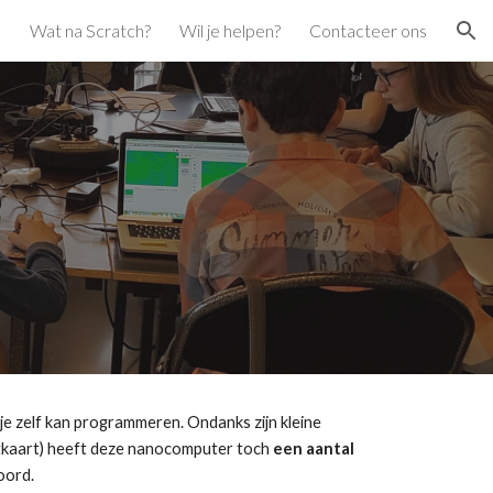
o
Wat na Scratch?
Wil je helpen?
Contacteer ons
ion
je zelf kan programmeren. Ondanks zijn kleine 
tkaart) heeft deze nanocomputer toch 
een aantal 
oord. 