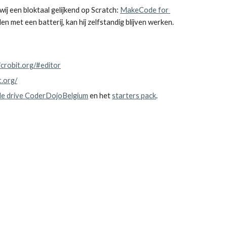
j een bloktaal gelijkend op Scratch: 
MakeCode for 
.  Door de Micro:bit daarna te verbinden met een batterij, kan hij zelfstandig blijven werken. 
crobit.org/#editor
t.org/
e drive CoderDojoBelgium
 en het 
starters pack
. 